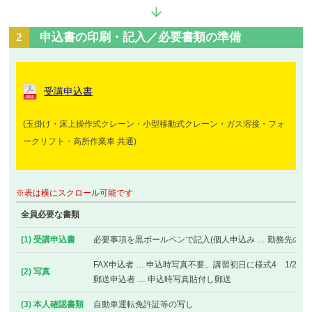
2
申込書の印刷・記入／必要書類の準備
受講申込書
(玉掛け・床上操作式クレーン・小型移動式クレーン・ガス溶接・フォ
ークリフト・高所作業車 共通)
※表は横にスクロール可能です
全員必要な書類
(1) 受講申込書
必要事項を黒ボールペンで記入(個人申込み … 勤務先の記
FAX申込者 … 申込時写真不要、講習初日に様式4 1/2へ
(2) 写真
郵送申込者 … 申込時写真貼付し郵送
(3) 本人確認書類
自動車運転免許証等の写し