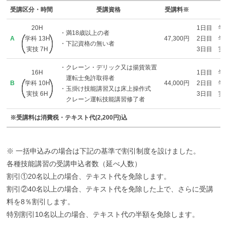
受講区分・時間
受講資格
受講料※
20H
1日目 学科 
・満18歳以上の者
A
学科 13H
47,300円
2日目 学科 
・下記資格の無い者
実技 7H
3日目 実技 
・クレーン・デリック又は揚貨装置
16H
1日目 学科 
運転士免許取得者
B
学科 10H
44,000円
2日目 学科 
・玉掛け技能講習又は床上操作式
実技 6H
3日目 実技 
クレーン運転技能講習修了者
※受講料は消費税・テキスト代(2,200円)込
※ 一括申込みの場合は下記の基準で割引制度を設けました。
各種技能講習の受講申込者数（延べ人数）
割引①20名以上の場合、テキスト代を免除します。
割引②40名以上の場合、テキスト代を免除した上で、さらに受講
料を8％割引します。
特別割引10名以上の場合、テキスト代の半額を免除します。