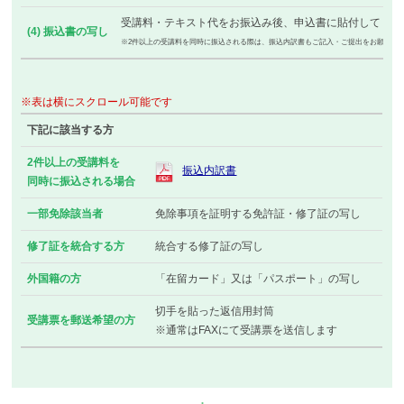
受講料・テキスト代をお振込み後、申込書に貼付してくだ
(4) 振込書の写し
※2件以上の受講料を同時に振込される際は、振込内訳書もご記入・ご提出をお願いし
※表は横にスクロール可能です
下記に該当する方
2件以上の受講料を
振込内訳書
同時に振込される場合
一部免除該当者
免除事項を証明する免許証・修了証の写し
修了証を統合する方
統合する修了証の写し
外国籍の方
「在留カード」又は「パスポート」の写し
切手を貼った返信用封筒
受講票を郵送希望の方
※通常はFAXにて受講票を送信します