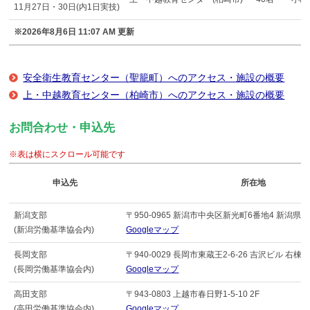
11月27日・30日(内1日実技)
※2026年8月6日 11:07 AM 更新
安全衛生教育センター（聖籠町）へのアクセス・施設の概要
上・中越教育センター（柏崎市）へのアクセス・施設の概要
お問合わせ・申込先
※表は横にスクロール可能です
申込先
所在地
新潟支部
〒950-0965 新潟市中央区新光町6番地4 新潟
(新潟労働基準協会内)
Googleマップ
長岡支部
〒940-0029 長岡市東蔵王2-6-26 吉沢ビル 右棟3
(長岡労働基準協会内)
Googleマップ
高田支部
〒943-0803 上越市春日野1-5-10 2F
(高田労働基準協会内)
Googleマップ