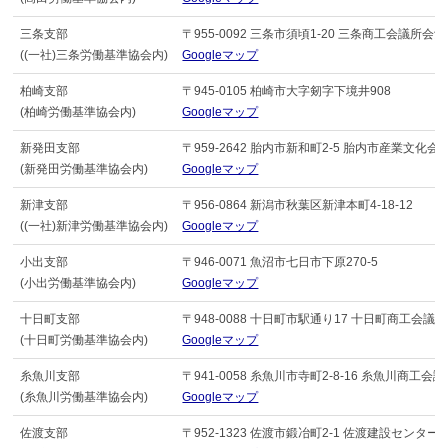
三条支部
〒955-0092 三条市須頃1-20 三条商工会議所会館
((一社)三条労働基準協会内)
Googleマップ
柏崎支部
〒945-0105 柏崎市大字剱字下境井908
(柏崎労働基準協会内)
Googleマップ
新発田支部
〒959-2642 胎内市新和町2-5 胎内市産業文化会
(新発田労働基準協会内)
Googleマップ
新津支部
〒956-0864 新潟市秋葉区新津本町4-18-12
((一社)新津労働基準協会内)
Googleマップ
小出支部
〒946-0071 魚沼市七日市下原270-5
(小出労働基準協会内)
Googleマップ
十日町支部
〒948-0088 十日町市駅通り17 十日町商工会議
(十日町労働基準協会内)
Googleマップ
糸魚川支部
〒941-0058 糸魚川市寺町2-8-16 糸魚川商工会
(糸魚川労働基準協会内)
Googleマップ
佐渡支部
〒952-1323 佐渡市鍛冶町2-1 佐渡建設センター