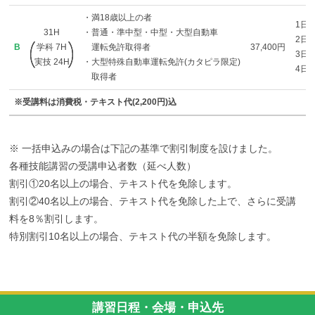
・満18歳以上の者
1日目
31H
・普通・準中型・中型・大型自動車
2日目
B
学科 7H
運転免許取得者
37,400円
3日目
実技 24H
・大型特殊自動車運転免許(カタピラ限定)
4日目
取得者
※受講料は消費税・テキスト代(2,200円)込
※ 一括申込みの場合は下記の基準で割引制度を設けました。
各種技能講習の受講申込者数（延べ人数）
割引①20名以上の場合、テキスト代を免除します。
割引②40名以上の場合、テキスト代を免除した上で、さらに受講
料を8％割引します。
特別割引10名以上の場合、テキスト代の半額を免除します。
講習日程・会場・申込先