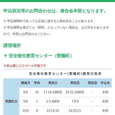
申込状況等のお問合わせは、連合会本部となります。
※ 申込期間内であっても定員に達すると締め切ることがあります。
※ 申込期間を過ぎても「締切」となっていない場合は、まだ空きがあります
ので、本部にお問合わせください。
講習場所
▼ 安全衛生教育センター（聖籠町）
※表は横にスクロール可能です
安全衛生教育センター(聖籠町)講習日程表
開催月
学科
実技①
実技②
実技③
申込先
8月
10
17.18.19締切
20.21.24締切
-
本部
受講区分
9月
1
2.3.4締切
7.8.9
-
本部
10月
9
13.14.15
19.20.21
-
本部