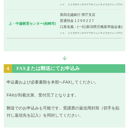
シャ. ニイガタケンロウドウキジュンキョウカイレンゴウカイ
第四北越銀行 県庁支店
普通預金 1 2 9 6 2 2 7
上・中越教育センター(柏崎市)
口座名義：(一社)新潟県労働基準協会連合会
シャ. ニイガタケンロウドウキジュンキョウカイレンゴウカイ
4
FAXまたは郵送にてお申込み
申込書および必要書類を本部へFAXしてください。
FAXが到着次第、受付完了となります。
郵送でのお申込みも可能です。受講票の返信用封筒（切手を貼
付し返信先を記入）を同封してください。