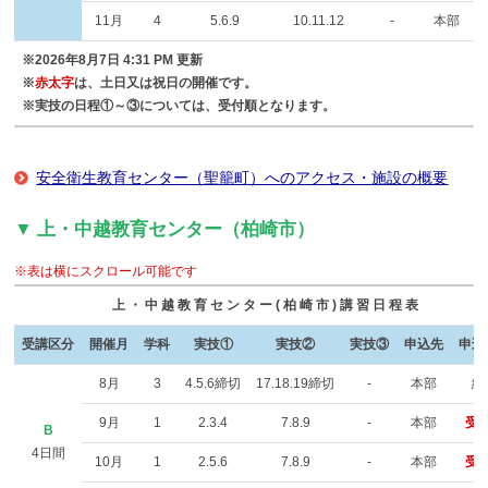
11月
4
5.6.9
10.11.12
-
本部
※2026年8月7日 4:31 PM 更新
※
赤太字
は、土日又は祝日の開催です。
※実技の日程①～③については、受付順となります。
安全衛生教育センター（聖籠町）へのアクセス・施設の概要
▼ 上・中越教育センター（柏崎市）
※表は横にスクロール可能です
上・中越教育センター(柏崎市)講習日程表
受講区分
開催月
学科
実技①
実技②
実技③
申込先
申込
8月
3
4.5.6締切
17.18.19締切
-
本部
締
9月
1
2.3.4
7.8.9
-
本部
受
B
4日間
10月
1
2.5.6
7.8.9
-
本部
受