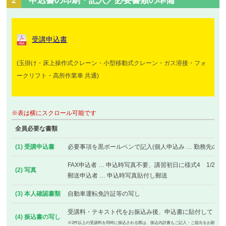
2
申込書の印刷・記入／必要書類の準備
受講申込書
(玉掛け・床上操作式クレーン・小型移動式クレーン・ガス溶接・フォ
ークリフト・高所作業車 共通)
※表は横にスクロール可能です
全員必要な書類
(1) 受講申込書
必要事項を黒ボールペンで記入(個人申込み … 勤務先の記
FAX申込者 … 申込時写真不要、講習初日に様式4 1/2へ
(2) 写真
郵送申込者 … 申込時写真貼付し郵送
(3) 本人確認書類
自動車運転免許証等の写し
受講料・テキスト代をお振込み後、申込書に貼付してくだ
(4) 振込書の写し
※2件以上の受講料を同時に振込される際は、振込内訳書もご記入・ご提出をお願いし