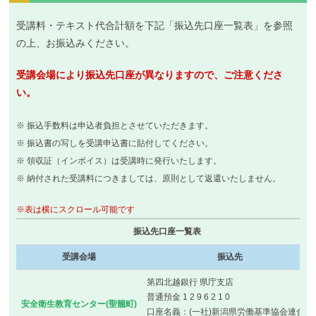
受講料・テキスト代合計額を下記「振込先口座一覧表」を参照
の上、お振込みください。
受講会場により振込先口座が異なりますので、ご注意くださ
い。
※ 振込手数料は申込者負担とさせていただきます。
※ 振込書の写しを受講申込書に貼付してください。
※ 領収証（インボイス）は受講時に発行いたします。
※ 納付された受講料につきましては、原則として返還いたしません。
※表は横にスクロール可能です
振込先口座一覧表
受講会場
振込先
第四北越銀行 県庁支店
普通預金 1 2 9 6 2 1 0
安全衛生教育センター(聖籠町)
口座名義：(一社)新潟県労働基準協会連合会