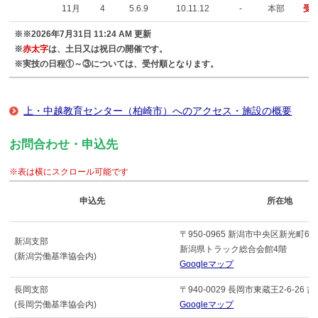
11月
4
5.6.9
10.11.12
-
本部
受
※※2026年7月31日 11:24 AM 更新
※
赤太字
は、土日又は祝日の開催です。
※実技の日程①～③については、受付順となります。
上・中越教育センター（柏崎市）へのアクセス・施設の概要
お問合わせ・申込先
※表は横にスクロール可能です
申込先
所在地
〒950-0965 新潟市中央区新光町6
新潟支部
新潟県トラック総合会館4階
(新潟労働基準協会内)
Googleマップ
長岡支部
〒940-0029 長岡市東蔵王2-6-26 
(長岡労働基準協会内)
Googleマップ